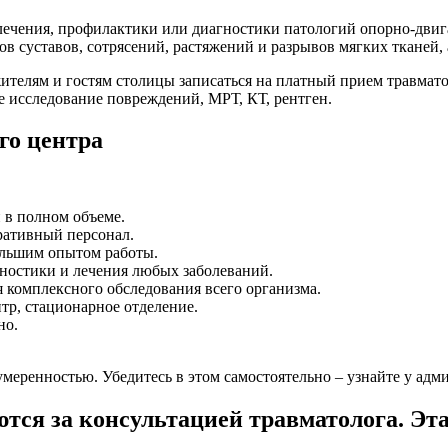
лечения, профилактики или диагностики патологий опорно-двига
в суставов, сотрясений, растяжений и разрывов мягких тканей, 
жителям и гостям столицы записаться на платный прием травма
е исследование повреждений, МРТ, КТ, рентген.
го центра
в полном объеме.
ративный персонал.
ольшим опытом работы.
ностики и лечения любых заболеваний.
я комплексного обследования всего организма.
тр, стационарное отделение.
но.
меренностью. Убедитесь в этом самостоятельно – узнайте у адми
тся за консультацией травматолога. Эт