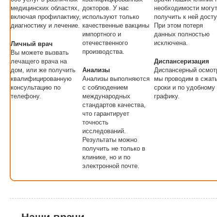
медицинских областях,
докторов. У нас
необходимости могу
включая профилактику,
используют только
получить к ней досту
диагностику и лечение.
качественные вакцины
При этом потеря
импортного и
данных полностью
отечественного
исключена.
Личный врач
производства.
Вы можете вызвать
лечащего врача на
Диспансеризация
дом, или же получить
Анализы
Диспансерный осмот
квалифицированную
Анализы выполняются
мы проводим в сжат
консультацию по
с соблюдением
сроки и по удобному
телефону.
международных
графику.
стандартов качества,
что гарантирует
точность
исследований.
Результаты можно
получить не только в
клинике, но и по
электронной почте.