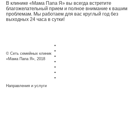
В клинике «Мама Папа Я» вы всегда встретите
благожелательный прием и полное внимание к вашим
проблемам. Мы работаем для вас круглый год без
выходных 24 часа в сутки!
Пациентам
Программы
© Сеть семейных клиник
Акции
«Мама Папа Я», 2018
О сети клиник
Полезные статьи
Вопрос специалисту
Контакты
Направления и услуги
Тестирование на КОРОНОВИРУС
Терапевт
Лечебная физкультур
Направления услуг
Гирудотерапия
Офтальмолог
Диетолог
Физиотерапия
Мануальный терапев
Помощь на дому
Уролог
Гастроэнтеролог
Травматология
УЗИ
Онколог
Иглорефлексотерапия
Эндокринолог
Кардиолог
Пульмонология
Хирург
Анализы
Детская хирургия
Невролог
ЛОР