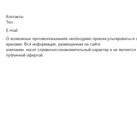
Вакцинация
Гинеколог
Дерматолог, космето
Стоматолог
Педиатр
Аллерголог
ЭКГ
Массаж
Педиатр
Контакты
Тел.:
+7 495 150-33-88
E-mail:
info@mpya.ru
О возможных противопоказаниях необходимо проконсультироваться 
врачами. Вся информация, размещенная на сайте
компании, носит справочно-ознакомительный характер и не является
публичной офертой.