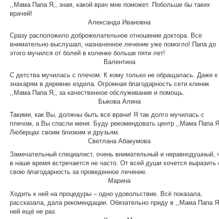
,,Мама Папа Я,, зная, какой врач мне поможет. Побольше бы таких
врачей!
Александа Ивановна
Сразу расположило доброжелательное отношение доктора. Все
внимательно выслушал, назначенное лечение уже помогло! Папа до
этого мучился от болей в коленке больше пяти лет!
Валентина
С детства мучилась с плечом. К кому только не обращалась. Даже к
знахарям в деревню ездила. Огромная благодарность сети клиник
,,Мама Папа Я,, за качественное обслуживание и помощь.
Быкова Алина
Такими, как Вы, должны быть все врачи! Я так долго мучилась с
плечом, а Вы спасли меня. Буду рекомендовать центр ,,Мама Папа Я
Люберцах своим близким и друзьям.
Светлана Абакумова
Замечательный специалист, очень внимательный и неравнодушный, 
в наше время встречается не часто. От всей души хочется выразить 
свою благодарность за проведенное лечение.
Марина
Ходить к ней на процедуры – одно удовольствие. Всё показала,
рассказала, дала рекомендации. Обязательно приду в ,,Мама Папа Я,
ней ещё не раз.