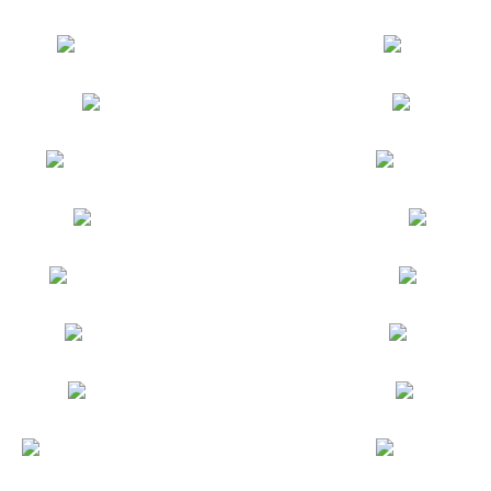
Пульмонология
Детская хирургия
Вакцинация
Стоматолог
ЭКГ
Терапевт
Гирудотерапия
Физиотерапия
Уролог
УЗИ
Эндокринолог
Хирург
Невролог
Гинеколог
Педиатр
Массаж
Офтальмолог
Лечебная физкультура