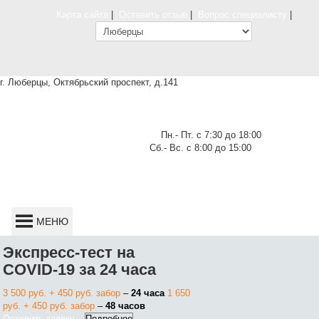
Карта сайта
|
Оставить отзыв
|
Вопрос специалисту
|
г. Люберцы, Октябрьский проспект, д.141
Найти клинику поближе
Пн.- Пт. c 7:30 до 18:00
Сб.- Вс. с 8:00 до 15:00
info@mpya.ru
+7 495 150-33-88
Позвоните мне
Телемедицина
Записаться на прием
МЕНЮ
Записаться на прием
Экспресс-тест на
COVID-19 за 24 часа
3 500 руб. + 450 руб. забор
–
24 часа
1 650
руб. + 450 руб. забор
–
48 часов
Оставить заявку
Подробнее