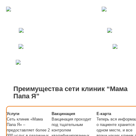
Гастроэнтеролог
Мануальный терапевт
Онколог
Кардиолог
Анализы
ЛОР
Аллерголог
Преимущества сети клиник “Мама
Папа Я”
Услуги
Вакцинация
E-карта
Сеть клиник «Мама
Вакцинация проходит
Теперь вся информа
Папа Я» –
под тщательным
о пациенте хранится 
предоставляет более 2
контролем
одном месте, и все
000 услуг в различных
квалифицированных
врачи наших клиник 