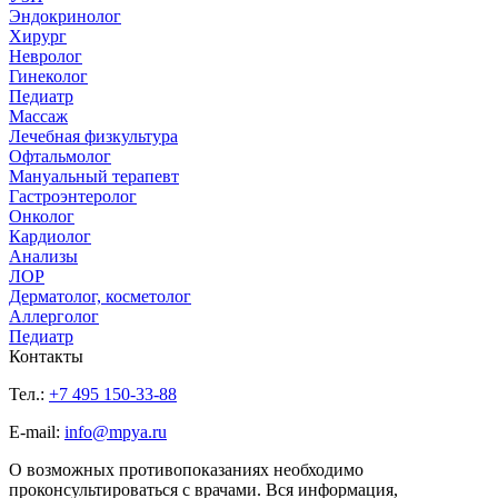
Эндокринолог
Хирург
Невролог
Гинеколог
Педиатр
Массаж
Лечебная физкультура
Офтальмолог
Мануальный терапевт
Гастроэнтеролог
Онколог
Кардиолог
Анализы
ЛОР
Дерматолог, косметолог
Аллерголог
Педиатр
Контакты
Тел.:
+7 495 150-33-88
E-mail:
info@mpya.ru
О возможных противопоказаниях необходимо
проконсультироваться с врачами. Вся информация,