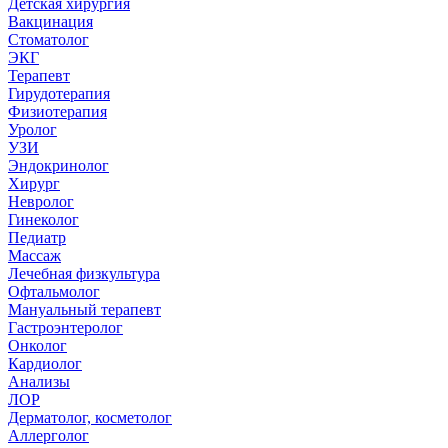
Детская хирургия
Вакцинация
Стоматолог
ЭКГ
Терапевт
Гирудотерапия
Физиотерапия
Уролог
УЗИ
Эндокринолог
Хирург
Невролог
Гинеколог
Педиатр
Массаж
Лечебная физкультура
Офтальмолог
Мануальный терапевт
Гастроэнтеролог
Онколог
Кардиолог
Анализы
ЛОР
Дерматолог, косметолог
Аллерголог